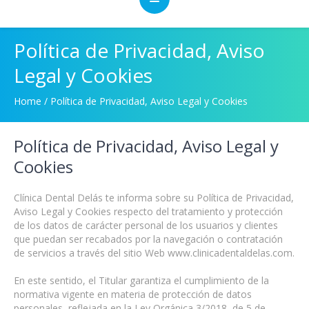
Política de Privacidad, Aviso
Legal y Cookies
Home
/
Política de Privacidad, Aviso Legal y Cookies
Política de Privacidad, Aviso Legal y
Cookies
Clínica Dental Delás
te informa sobre su Política de Privacidad,
Aviso Legal y Cookies respecto del tratamiento y protección
de los datos de carácter personal de los usuarios y clientes
que puedan ser recabados por la navegación o contratación
de servicios a través del sitio Web
www.clinicadentaldelas.com
.
En este sentido, el Titular garantiza el cumplimiento de la
normativa vigente en materia de protección de datos
personales, reflejada en la Ley Orgánica 3/2018, de 5 de