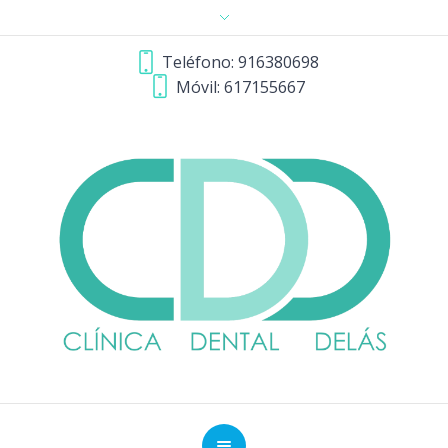
Teléfono: 916380698
Móvil: 617155667