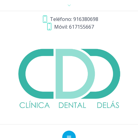
Teléfono: 916380698
Móvil: 617155667