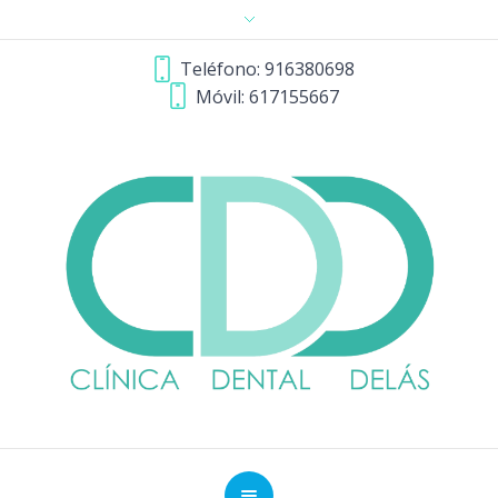
Teléfono: 916380698
Móvil: 617155667